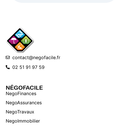
contact@negofacile.fr
02 51 91 97 59
NÉGOFACILE
NegoFinances
NegoAssurances
NegoTravaux
NegoImmobilier