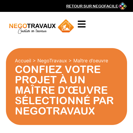
RETOUR SUR NEGOFACILE
Accueil
>
NegoTravaux
>
Maître d’oeuvre
CONFIEZ VOTRE
PROJET À UN
MAÎTRE D'ŒUVRE
SÉLECTIONNÉ PAR
NEGOTRAVAUX