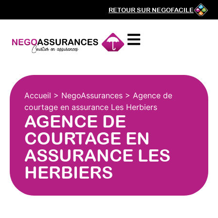
RETOUR SUR NEGOFACILE
Accueil
>
NegoAssurances
>
Agence de
courtage en assurance Les Herbiers
AGENCE DE
COURTAGE EN
ASSURANCE LES
HERBIERS