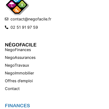
contact@negofacile.fr
02 51 91 97 59
NÉGOFACILE
NegoFinances
NegoAssurances
NegoTravaux
NegoImmobilier
Offres d’emploi
Contact
FINANCES