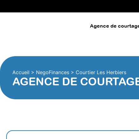
Agence de courtag
Accueil
>
NegoFinances
>
Courtier Les Herbiers
AGENCE DE COURTAGE