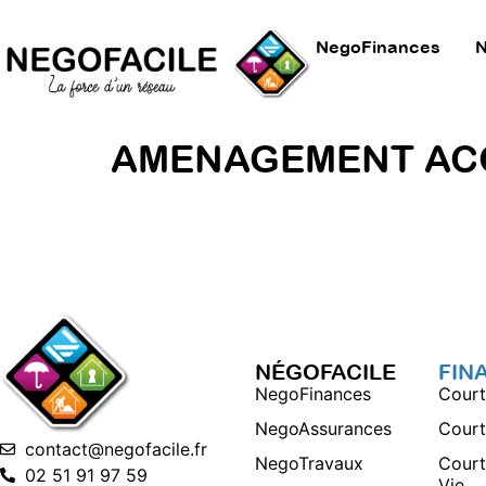
NegoFinances
N
AMENAGEMENT ACC
NÉGOFACILE
FIN
NegoFinances
Court
NegoAssurances
Court
contact@negofacile.fr
NegoTravaux
Court
02 51 91 97 59
Vie