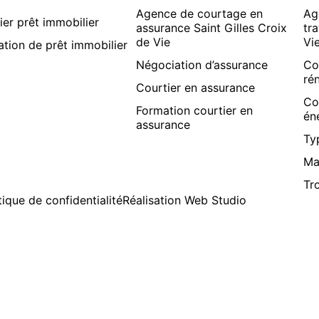
Agence de courtage en
Ag
ier prêt immobilier
assurance Saint Gilles Croix
tr
de Vie
Vi
ation de prêt immobilier
Négociation d’assurance
Co
ré
Courtier en assurance
Co
Formation courtier en
én
assurance
Ty
Ma
Tr
tique de confidentialité
Réalisation
Web Studio