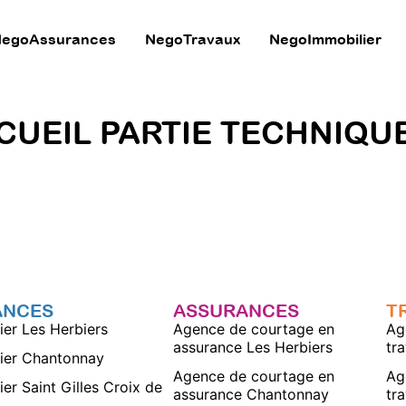
egoAssurances
NegoTravaux
NegoImmobilier
UEIL PARTIE TECHNIQU
ANCES
ASSURANCES
T
ier Les Herbiers
Agence de courtage en
Ag
assurance Les Herbiers
tr
ier Chantonnay
Agence de courtage en
Ag
ier Saint Gilles Croix de
assurance Chantonnay
tr