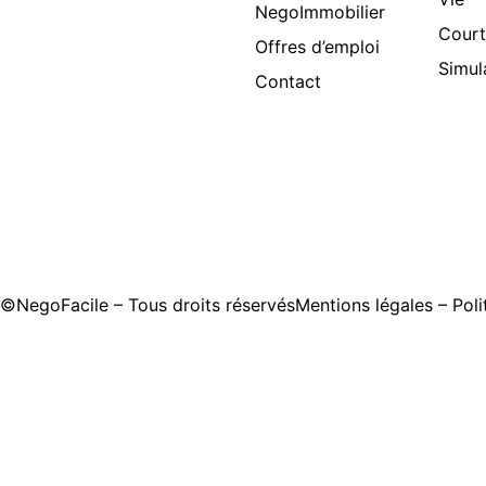
NegoImmobilier
Court
Offres d’emploi
Simul
Contact
©
NegoFacile
– Tous droits réservés
Mentions légales
–
Poli