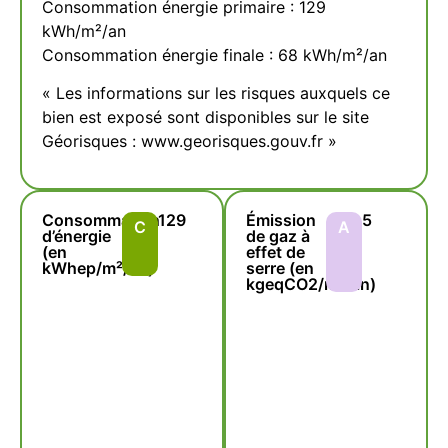
Consommation énergie primaire : 129
kWh/m²/an
Consommation énergie finale : 68 kWh/m²/an
« Les informations sur les risques auxquels ce
bien est exposé sont disponibles sur le site
Géorisques : www.georisques.gouv.fr »
Consommation
129
Émission
5
C
A
d’énergie
de gaz à
(en
effet de
kWhep/m²/an)
serre (en
kgeqCO2/m²/an)