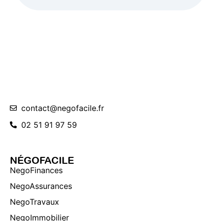
contact@negofacile.fr
02 51 91 97 59
NÉGOFACILE
NegoFinances
NegoAssurances
NegoTravaux
NegoImmobilier