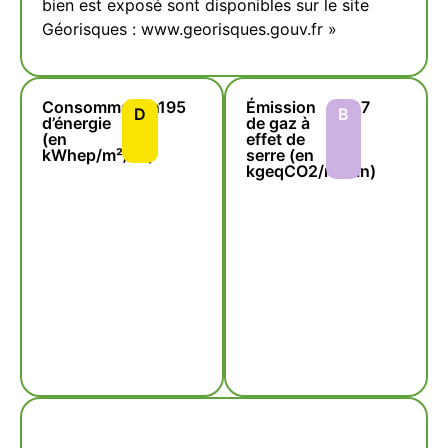
bien est exposé sont disponibles sur le site
Géorisques : www.georisques.gouv.fr »
Consommation
195
Émission
7
D
B
d’énergie
de gaz à
(en
effet de
kWhep/m²/an)
serre (en
kgeqCO2/m²/an)