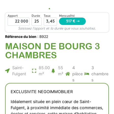
Référence du bien
: B922
MAISON DE BOURG 3
CHAMBRES
Saint-
85.00
55
4
3
Fulgent
m²
m²
pièce
chambre
s
s
EXCLUSIVITE NEGOIMMOBILIER
Idéalement située en plein cœur de Saint-
Fulgent, à proximité immédiate des commerces,
écoles et services, cette maison d’habitation