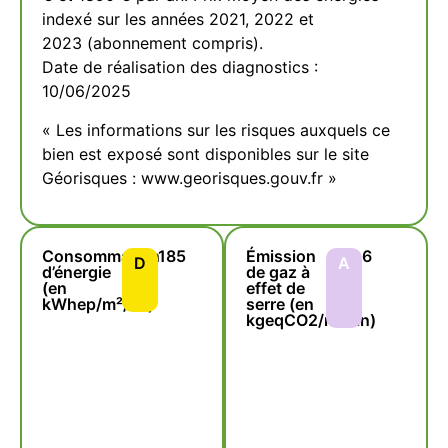
indexé sur les années 2021, 2022 et
2023 (abonnement compris).
Date de réalisation des diagnostics :
10/06/2025
« Les informations sur les risques auxquels ce
bien est exposé sont disponibles sur le site
Géorisques : www.georisques.gouv.fr »
Consommation
185
Émission
6
D
A
d’énergie
de gaz à
(en
effet de
kWhep/m²/an)
serre (en
kgeqCO2/m²/an)