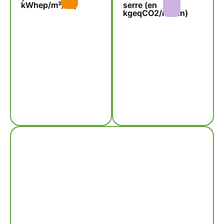
kWhep/m²/an)
serre (en
kgeqCO2/m²/an)