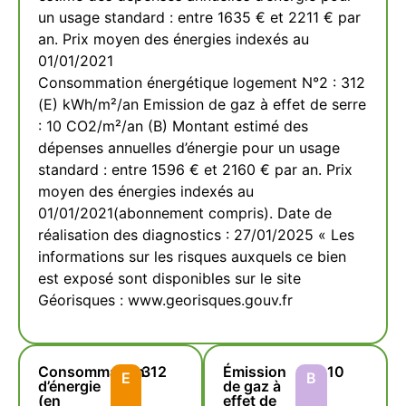
un usage standard : entre 1635 € et 2211 € par
an. Prix moyen des énergies indexés au
01/01/2021
Consommation énergétique logement N°2 : 312
(E) kWh/m²/an Emission de gaz à effet de serre
: 10 CO2/m²/an (B) Montant estimé des
dépenses annuelles d’énergie pour un usage
standard : entre 1596 € et 2160 € par an. Prix
moyen des énergies indexés au
01/01/2021(abonnement compris). Date de
réalisation des diagnostics : 27/01/2025 « Les
informations sur les risques auxquels ce bien
est exposé sont disponibles sur le site
Géorisques : www.georisques.gouv.fr
Consommation
312
Émission
10
E
B
d’énergie
de gaz à
(en
effet de