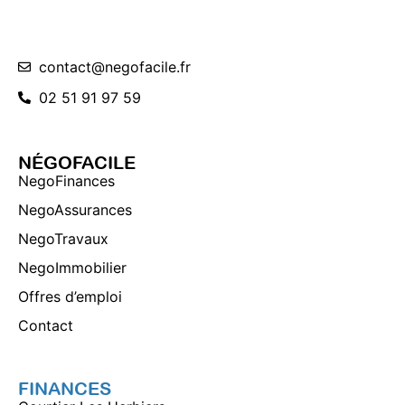
contact@negofacile.fr
02 51 91 97 59
NÉGOFACILE
NegoFinances
NegoAssurances
NegoTravaux
NegoImmobilier
Offres d’emploi
Contact
FINANCES