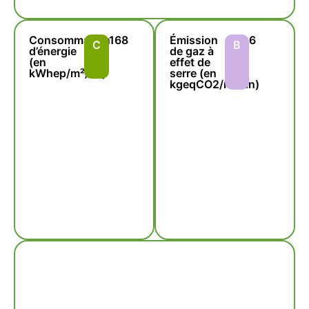
Consommation
168
Émission
6
C
B
d’énergie
de gaz à
(en
effet de
kWhep/m²/an)
serre (en
kgeqCO2/m²/an)