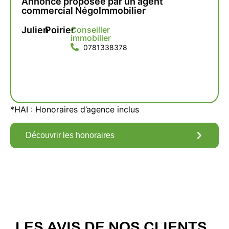
Annonce proposée par un agent
commercial NégoImmobilier
Julien
Poirier
Conseiller
immobilier
0781338378
*HAI : Honoraires d’agence inclus
Découvrir les honoraires
LES AVIS DE NOS CLIENTS