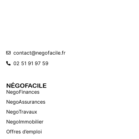
contact@negofacile.fr
02 51 91 97 59
NÉGOFACILE
NegoFinances
NegoAssurances
NegoTravaux
NegoImmobilier
Offres d’emploi