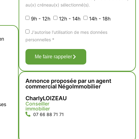
au(x) créneau(x) sélectionné(s).
9h - 12h
12h - 14h
14h - 18h
J'autorise l'utilisation de mes données
en
personnelles *
Me faire rappeler
Annonce proposée par un agent
commercial NégoImmobilier
Charly
LOIZEAU
Conseiller
ses
immobilier
07 66 88 71 71