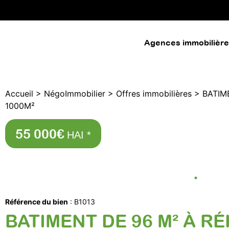
Agences immobilièr
Accueil
>
NégoImmobilier
>
Offres immobilières
>
BATIM
1000M²
55 000€
HAI *
Référence du bien
: B1013
BATIMENT DE 96 M² À R