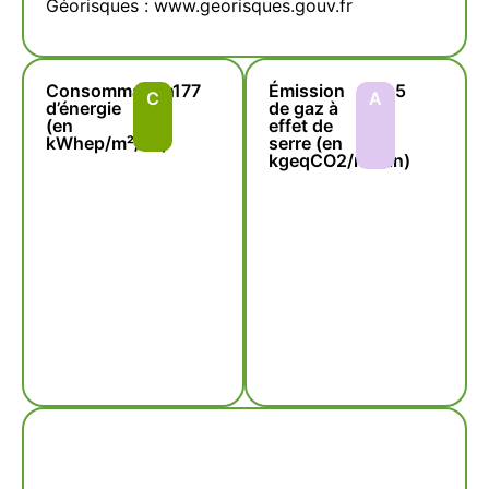
Géorisques : www.georisques.gouv.fr
Consommation
177
Émission
5
C
A
d’énergie
de gaz à
(en
effet de
kWhep/m²/an)
serre (en
kgeqCO2/m²/an)