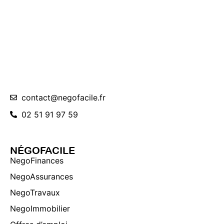
contact@negofacile.fr
02 51 91 97 59
NÉGOFACILE
NegoFinances
NegoAssurances
NegoTravaux
NegoImmobilier